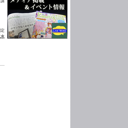
を講
制定
流水