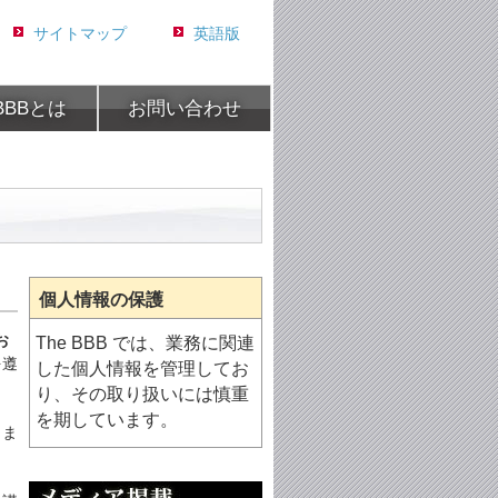
サイトマップ
英語版
 BBBとは
お問い合わせ
個人情報の保護
お
The BBB では、業務に関連
を遵
した個人情報を管理してお
り、その取り扱いには慎重
を期しています。
。ま