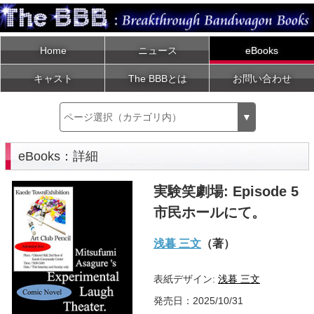
Home
ニュース
eBooks
キャスト
The BBBとは
お問い合わせ
ページ選択（カテゴリ内）
▼
eBooks：詳細
実験笑劇場: Episode 5
市民ホールにて。
浅暮 三文
（著）
表紙デザイン:
浅暮 三文
発売日：2025/10/31